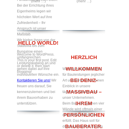
(mehr …)
(mehr …)
Bei der Errichtung ihres
Eigenheims legen wir
höchsten Wert auf ihre
Zufriedenheit – Ihr
Anspruch ist unser
Maßstab.
Wir bieten ihnen von der
HELLO WORLD!
Stadtvilla bis zum
Bungalow einen
Welcome to WordPress.
HERZLICH
umfangreichen
This is your first post. Edit
Leistungskatalog an und
or delete it, then start
WILLKOMMEN
gehen dabei auf ihre
Wir sind Ansprechpartner
blogging!
individuellen Wünsche ein.
für Bauleistungen jeglicher
BEI DENIZ-
Kontaktieren Sie uns!
Wir
Art und bieten ihnen einen
freuen uns darauf, Sie
Einblick in unsere
MASSIVBAU –
kennenzulernen und bei
täglichen Arbeiten und
ihrem Bauvorhaben zu
unser Unternehmen.
IHREM
unterstützen.
Beim Bau der eigenen vier
Wände wird oftmals einer
PERSÖNLICHEN
der größten Wünsche
erfüllt. Das Haus soll für
BAUBERATER.
die ganze Familie da sein