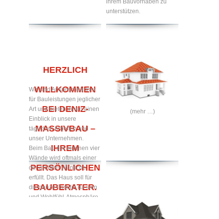
ihrem Bauvorhaben zu
unterstützen.
HERZLICH
WILLKOMMEN
Wir sind Ansprechpartner
für Bauleistungen jeglicher
BEI DENIZ-
Art und bieten ihnen einen
(mehr …)
Einblick in unsere
MASSIVBAU –
täglichen Arbeiten und
unser Unternehmen.
IHREM
Beim Bau der eigenen vier
Wände wird oftmals einer
PERSÖNLICHEN
der größten Wünsche
erfüllt. Das Haus soll für
BAUBERATER.
die ganze Familie da sein
und Wohlfühl-Atmosphäre
zum Verweilen bieten.
Gerne bauen wir Ihr