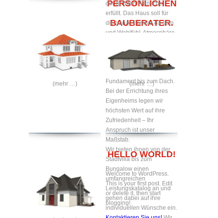
PERSÖNLICHEN
der größten Wünsche
erfüllt. Das Haus soll für
BAUBERATER.
die ganze Familie da sein
und Wohlfühl-Atmosphäre
zum Verweilen bieten.
Gerne bauen wir Ihr
Traumhaus nach ihren
Wünschen – vom
Fundament bis zum Dach.
(mehr …)
(mehr …)
Bei der Errichtung ihres
Eigenheims legen wir
höchsten Wert auf ihre
Zufriedenheit – Ihr
Anspruch ist unser
Maßstab.
Wir bieten ihnen von der
HELLO WORLD!
Stadtvilla bis zum
Bungalow einen
Welcome to WordPress.
umfangreichen
This is your first post. Edit
Leistungskatalog an und
or delete it, then start
gehen dabei auf ihre
blogging!
individuellen Wünsche ein.
Kontaktieren Sie uns!
Wir