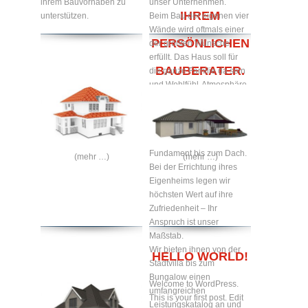
ihrem Bauvorhaben zu
unser Unternehmen.
IHREM
unterstützen.
Beim Bau der eigenen vier
Wände wird oftmals einer
PERSÖNLICHEN
der größten Wünsche
erfüllt. Das Haus soll für
BAUBERATER.
die ganze Familie da sein
und Wohlfühl-Atmosphäre
zum Verweilen bieten.
Gerne bauen wir Ihr
Traumhaus nach ihren
Wünschen – vom
Fundament bis zum Dach.
(mehr …)
(mehr …)
Bei der Errichtung ihres
Eigenheims legen wir
höchsten Wert auf ihre
Zufriedenheit – Ihr
Anspruch ist unser
Maßstab.
Wir bieten ihnen von der
HELLO WORLD!
Stadtvilla bis zum
Bungalow einen
Welcome to WordPress.
umfangreichen
This is your first post. Edit
Leistungskatalog an und