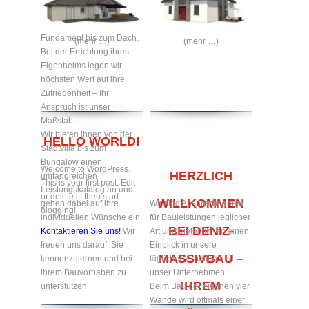
Traumhaus nach ihren
Wünschen – vom
Fundament bis zum Dach.
(mehr …)
(mehr …)
Bei der Errichtung ihres
Eigenheims legen wir
höchsten Wert auf ihre
Zufriedenheit – Ihr
Anspruch ist unser
Maßstab.
Wir bieten ihnen von der
HELLO WORLD!
Stadtvilla bis zum
Bungalow einen
Welcome to WordPress.
HERZLICH
umfangreichen
This is your first post. Edit
Leistungskatalog an und
or delete it, then start
WILLKOMMEN
gehen dabei auf ihre
Wir sind Ansprechpartner
blogging!
individuellen Wünsche ein.
für Bauleistungen jeglicher
BEI DENIZ-
Kontaktieren Sie uns!
Wir
Art und bieten ihnen einen
freuen uns darauf, Sie
Einblick in unsere
MASSIVBAU –
kennenzulernen und bei
täglichen Arbeiten und
ihrem Bauvorhaben zu
unser Unternehmen.
IHREM
unterstützen.
Beim Bau der eigenen vier
Wände wird oftmals einer