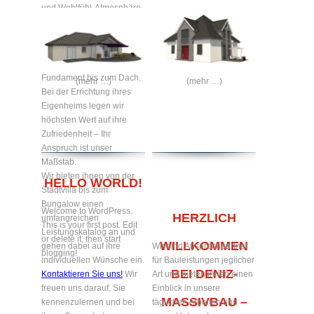
und Wohlfühl-Atmosphäre
zum Verweilen bieten.
Gerne bauen wir Ihr
Traumhaus nach ihren
Wünschen – vom
Fundament bis zum Dach.
(mehr …)
(mehr …)
Bei der Errichtung ihres
Eigenheims legen wir
höchsten Wert auf ihre
Zufriedenheit – Ihr
Anspruch ist unser
Maßstab.
Wir bieten ihnen von der
HELLO WORLD!
Stadtvilla bis zum
Bungalow einen
Welcome to WordPress.
HERZLICH
umfangreichen
This is your first post. Edit
Leistungskatalog an und
or delete it, then start
WILLKOMMEN
gehen dabei auf ihre
Wir sind Ansprechpartner
blogging!
individuellen Wünsche ein.
für Bauleistungen jeglicher
BEI DENIZ-
Kontaktieren Sie uns!
Wir
Art und bieten ihnen einen
freuen uns darauf, Sie
Einblick in unsere
MASSIVBAU –
kennenzulernen und bei
täglichen Arbeiten und