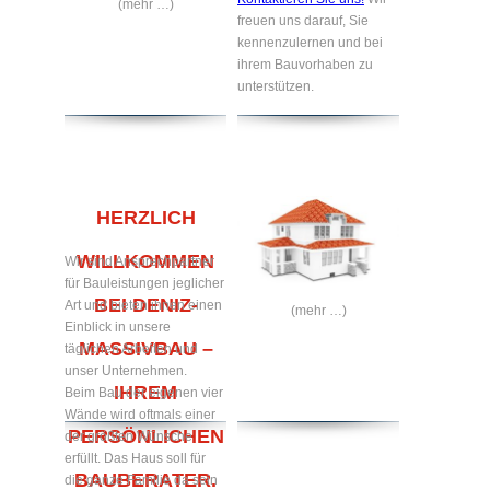
(mehr …)
freuen uns darauf, Sie
kennenzulernen und bei
ihrem Bauvorhaben zu
unterstützen.
HERZLICH
WILLKOMMEN
Wir sind Ansprechpartner
für Bauleistungen jeglicher
BEI DENIZ-
Art und bieten ihnen einen
(mehr …)
Einblick in unsere
MASSIVBAU –
täglichen Arbeiten und
unser Unternehmen.
IHREM
Beim Bau der eigenen vier
Wände wird oftmals einer
PERSÖNLICHEN
der größten Wünsche
erfüllt. Das Haus soll für
BAUBERATER.
die ganze Familie da sein