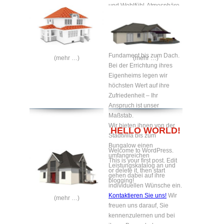
und Wohlfühl-Atmosphäre
zum Verweilen bieten.
Gerne bauen wir Ihr
Traumhaus nach ihren
Wünschen – vom
Fundament bis zum Dach.
(mehr …)
(mehr …)
Bei der Errichtung ihres
Eigenheims legen wir
höchsten Wert auf ihre
Zufriedenheit – Ihr
Anspruch ist unser
Maßstab.
Wir bieten ihnen von der
HELLO WORLD!
Stadtvilla bis zum
Bungalow einen
Welcome to WordPress.
umfangreichen
This is your first post. Edit
Leistungskatalog an und
or delete it, then start
gehen dabei auf ihre
blogging!
individuellen Wünsche ein.
Kontaktieren Sie uns!
Wir
(mehr …)
freuen uns darauf, Sie
kennenzulernen und bei