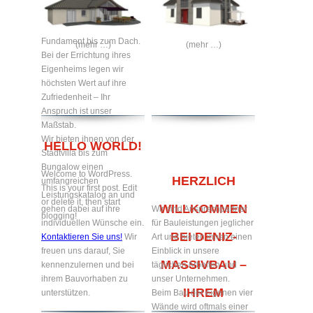
Traumhaus nach ihren
Wünschen – vom
Fundament bis zum Dach.
(mehr …)
(mehr …)
Bei der Errichtung ihres
Eigenheims legen wir
höchsten Wert auf ihre
Zufriedenheit – Ihr
Anspruch ist unser
Maßstab.
Wir bieten ihnen von der
HELLO WORLD!
Stadtvilla bis zum
Bungalow einen
Welcome to WordPress.
HERZLICH
umfangreichen
This is your first post. Edit
Leistungskatalog an und
or delete it, then start
WILLKOMMEN
gehen dabei auf ihre
Wir sind Ansprechpartner
blogging!
individuellen Wünsche ein.
für Bauleistungen jeglicher
BEI DENIZ-
Kontaktieren Sie uns!
Wir
Art und bieten ihnen einen
freuen uns darauf, Sie
Einblick in unsere
MASSIVBAU –
kennenzulernen und bei
täglichen Arbeiten und
ihrem Bauvorhaben zu
unser Unternehmen.
IHREM
unterstützen.
Beim Bau der eigenen vier
Wände wird oftmals einer