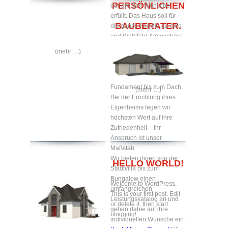
PERSÖNLICHEN
der größten Wünsche
erfüllt. Das Haus soll für
BAUBERATER.
die ganze Familie da sein
und Wohlfühl-Atmosphäre
zum Verweilen bieten.
(mehr …)
Gerne bauen wir Ihr
Traumhaus nach ihren
Wünschen – vom
Fundament bis zum Dach.
(mehr …)
Bei der Errichtung ihres
Eigenheims legen wir
höchsten Wert auf ihre
Zufriedenheit – Ihr
Anspruch ist unser
Maßstab.
Wir bieten ihnen von der
HELLO WORLD!
Stadtvilla bis zum
Bungalow einen
Welcome to WordPress.
umfangreichen
This is your first post. Edit
Leistungskatalog an und
or delete it, then start
gehen dabei auf ihre
blogging!
individuellen Wünsche ein.