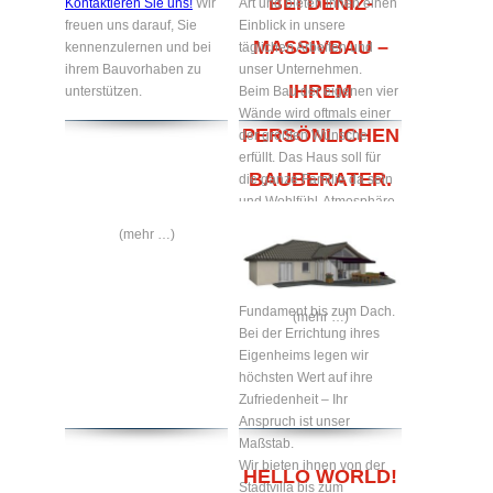
BEI DENIZ-
Kontaktieren Sie uns!
Wir
Art und bieten ihnen einen
freuen uns darauf, Sie
Einblick in unsere
MASSIVBAU –
kennenzulernen und bei
täglichen Arbeiten und
ihrem Bauvorhaben zu
unser Unternehmen.
IHREM
unterstützen.
Beim Bau der eigenen vier
Wände wird oftmals einer
PERSÖNLICHEN
der größten Wünsche
erfüllt. Das Haus soll für
BAUBERATER.
die ganze Familie da sein
und Wohlfühl-Atmosphäre
zum Verweilen bieten.
(mehr …)
Gerne bauen wir Ihr
Traumhaus nach ihren
Wünschen – vom
Fundament bis zum Dach.
(mehr …)
Bei der Errichtung ihres
Eigenheims legen wir
höchsten Wert auf ihre
Zufriedenheit – Ihr
Anspruch ist unser
Maßstab.
Wir bieten ihnen von der
HELLO WORLD!
Stadtvilla bis zum