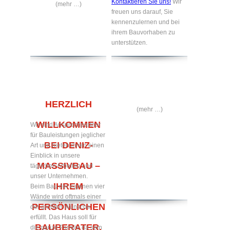
Kontaktieren Sie uns!
Wir
(mehr …)
freuen uns darauf, Sie
kennenzulernen und bei
ihrem Bauvorhaben zu
unterstützen.
HERZLICH
(mehr …)
WILLKOMMEN
Wir sind Ansprechpartner
für Bauleistungen jeglicher
BEI DENIZ-
Art und bieten ihnen einen
Einblick in unsere
MASSIVBAU –
täglichen Arbeiten und
unser Unternehmen.
IHREM
Beim Bau der eigenen vier
Wände wird oftmals einer
PERSÖNLICHEN
der größten Wünsche
erfüllt. Das Haus soll für
BAUBERATER.
die ganze Familie da sein