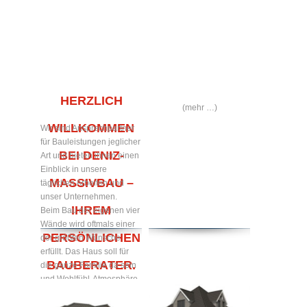
HERZLICH
(mehr …)
WILLKOMMEN
Wir sind Ansprechpartner
für Bauleistungen jeglicher
BEI DENIZ-
Art und bieten ihnen einen
Einblick in unsere
MASSIVBAU –
täglichen Arbeiten und
unser Unternehmen.
IHREM
Beim Bau der eigenen vier
Wände wird oftmals einer
PERSÖNLICHEN
der größten Wünsche
erfüllt. Das Haus soll für
BAUBERATER.
die ganze Familie da sein
und Wohlfühl-Atmosphäre
zum Verweilen bieten.
Gerne bauen wir Ihr