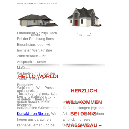
und Wohlfühl-Atmosphäre
zum Verweilen bieten.
Gerne bauen wir Ihr
Traumhaus nach ihren
Wünschen – vom
Fundament bis zum Dach.
(mehr …)
(mehr …)
Bei der Errichtung ihres
Eigenheims legen wir
höchsten Wert auf ihre
Zufriedenheit – Ihr
Anspruch ist unser
Maßstab.
Wir bieten ihnen von der
HELLO WORLD!
Stadtvilla bis zum
Bungalow einen
Welcome to WordPress.
HERZLICH
umfangreichen
This is your first post. Edit
Leistungskatalog an und
or delete it, then start
WILLKOMMEN
gehen dabei auf ihre
Wir sind Ansprechpartner
blogging!
individuellen Wünsche ein.
für Bauleistungen jeglicher
BEI DENIZ-
Kontaktieren Sie uns!
Wir
Art und bieten ihnen einen
freuen uns darauf, Sie
Einblick in unsere
MASSIVBAU –
kennenzulernen und bei
täglichen Arbeiten und