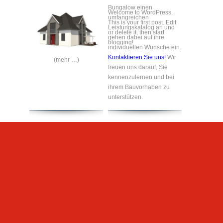
Bungalow einen
Welcome to WordPress.
umfangreichen
This is your first post. Edit
Leistungskatalog an und
or delete it, then start
gehen dabei auf ihre
blogging!
individuellen Wünsche ein.
Kontaktieren Sie uns!
Wir
(mehr …)
freuen uns darauf, Sie
kennenzulernen und bei
ihrem Bauvorhaben zu
unterstützen.