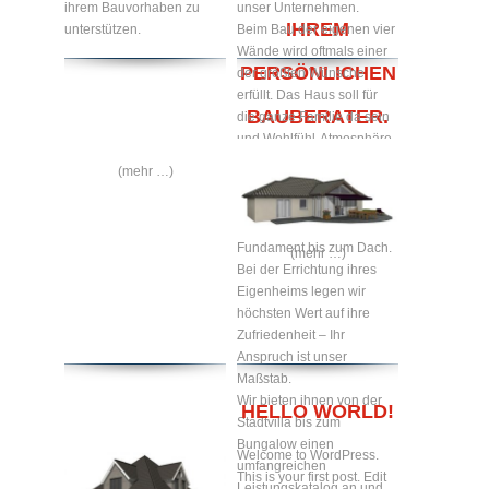
ihrem Bauvorhaben zu
unser Unternehmen.
IHREM
unterstützen.
Beim Bau der eigenen vier
Wände wird oftmals einer
PERSÖNLICHEN
der größten Wünsche
erfüllt. Das Haus soll für
BAUBERATER.
die ganze Familie da sein
und Wohlfühl-Atmosphäre
zum Verweilen bieten.
(mehr …)
Gerne bauen wir Ihr
Traumhaus nach ihren
Wünschen – vom
Fundament bis zum Dach.
(mehr …)
Bei der Errichtung ihres
Eigenheims legen wir
höchsten Wert auf ihre
Zufriedenheit – Ihr
Anspruch ist unser
Maßstab.
Wir bieten ihnen von der
HELLO WORLD!
Stadtvilla bis zum
Bungalow einen
Welcome to WordPress.
umfangreichen
This is your first post. Edit
Leistungskatalog an und